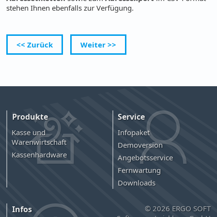
stehen Ihnen ebenfalls zur Verfügung.
<< Zurück
Weiter >>
Produkte
Service
Kasse und
Infopaket
Warenwirtschaft
Demoversion
Kassenhardware
Angebotsservice
Fernwartung
Downloads
© 2026 ERGO SOFT
Infos