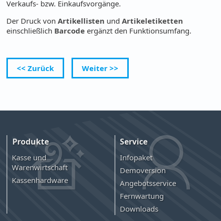
Verkaufs- bzw. Einkaufsvorgänge.
Der Druck von
Artikellisten
und
Artikeletiketten
einschließlich
Barcode
ergänzt den Funktionsumfang.
<< Zurück
Weiter >>
Produkte
Service
Kasse und
Infopaket
Warenwirtschaft
Demoversion
Kassenhardware
Angebotsservice
Fernwartung
Downloads