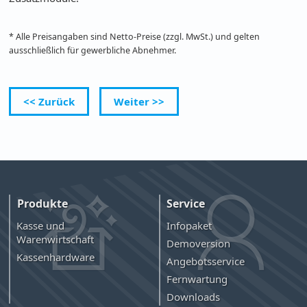
* Alle Preisangaben sind Netto-Preise (zzgl. MwSt.) und gelten
ausschließlich für gewerbliche Abnehmer.
<< Zurück
Weiter >>
Produkte
Service
Kasse und
Infopaket
Warenwirtschaft
Demoversion
Kassenhardware
Angebotsservice
Fernwartung
Downloads