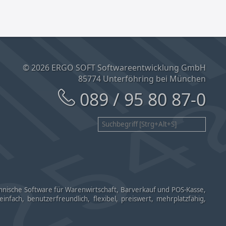
© 2026 ERGO SOFT Softwareentwicklung GmbH
85774 Unterföhring bei München
089 / 95 80 87-0
ische Software für Warenwirtschaft, Barverkauf und POS-Kasse,
nfach, benutzerfreundlich, flexibel, preiswert, mehrplatzfähig,