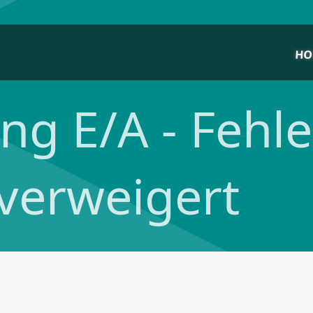
HO
g E/A - Fehle
 verweigert