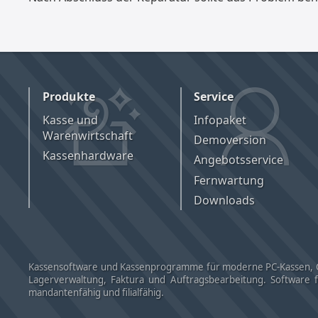
Produkte
Service
Kasse und
Infopaket
Warenwirtschaft
Demoversion
Kassenhardware
Angebotsservice
Fernwartung
Downloads
Kassensoftware und Kassenprogramme für moderne PC-Kassen, Co
Lagerverwaltung, Faktura und Auftragsbearbeitung. Software für
mandantenfähig und filialfähig.