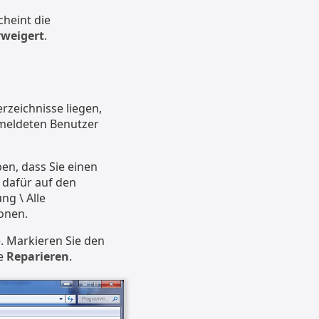
cheint die
rweigert
.
erzeichnisse liegen,
meldeten Benutzer
en, dass Sie einen
 dafür auf den
g \ Alle
onen.
e. Markieren Sie den
te
Reparieren
.