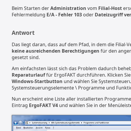
Beim Starten der
Administration
vom
Filial-Host
ers
Fehlermeldung
E/A - Fehler 103
oder
Dateizugriff ve
Antwort
Das liegt daran, dass auf dem Pfad, in dem die Filial-V
keine ausreichenden Berechtigungen
für den ange
gesetzt sind.
Am einfachsten lässt sich das Problem dadurch beheb
Reparaturlauf
für ErgoFAKT durchführen. Klicken Sie
Windows-Startbutton
und wählen Sie Systemsteuerun
Systemsteuerungselemente \ Programme und Funkti
Nun erscheint eine Liste aller installierten Programm
Eintrag
ErgoFAKT V4
und wählen Sie in der Menüleis