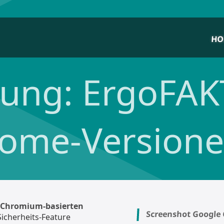
HO
ung: ErgoFAK
ome-Versione
Chromium-basierten
Screenshot Googl
Sicherheits-Feature