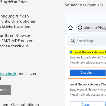
Zugriff
auf den
So sieht das dann z.B.
chtigung für den
n Entwickleroptionen
aktiviert
werden.
für Ihren Browser
rgoFAKT MDE nutzen
ccess-check
auf
ess-check
und setzen
d
.
ren
 einem Klick auf obigen