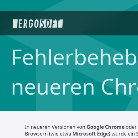
Fehlerbeheb
neueren Chr
In neueren Versionen von
Google Chrome
oder
Browsern (wie etwa
Microsoft Edge
) wurde ein 