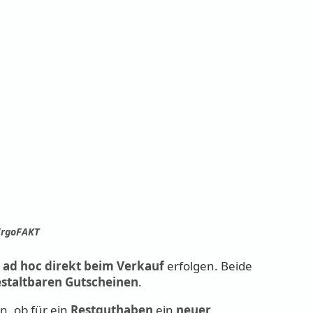
ErgoFAKT
h
ad hoc direkt beim Verkauf
erfolgen. Beide
estaltbaren Gutscheinen
.
n, ob für ein
Restguthaben
ein
neuer