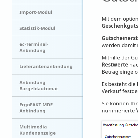
Import-Modul
Mit dem option
Geschenkguts
Statistik-Modul
Gutscheinerst
ec-Terminal-
werden damit n
Anbindung
Mithilfe der G
Restwerte
nac
Lieferantenanbindung
Betrag eingelö
Anbindung
Es besteht die
Bargeldautomat
Verkauf festg
Sie können I
ErgoFAKT MDE
nummerierte
Anbindung
Multimedia
Kundenanzeige