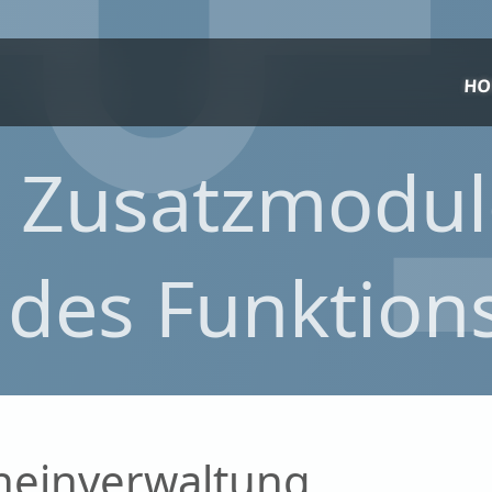
HO
 Zusatzmodul
 des Funktio
heinverwaltung