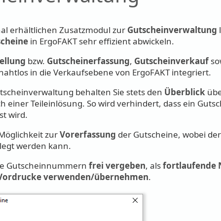
al erhältlichen Zusatzmodul zur
Gutscheinverwaltung
l
cheine
in ErgoFAKT sehr effizient abwickeln.
ellung
bzw.
Gutscheinerfassung
,
Gutscheinverkauf
so
ahtlos in die Verkaufsebene von ErgoFAKT integriert.
utscheinverwaltung behalten Sie stets den
Überblick
übe
h einer Teileinlösung. So wird verhindert, dass ein Guts
st wird.
 Möglichkeit zur
Vorerfassung
der Gutscheine, wobei der
elegt werden kann.
hre Gutscheinnummern
frei vergeben
, als
fortlaufend
Vordrucke verwenden/übernehmen
.